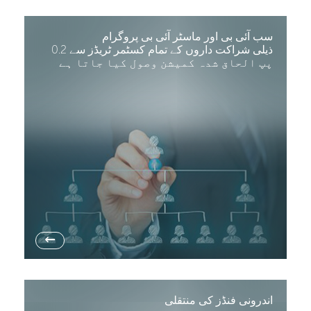
سب آئی بی اور ماسٹر آئی بی پروگرام
ذیلی شراکت داروں کے تمام کسٹمر ٹریڈز سے 0.2
پپ الحاق شدہ کمیشن وصول کیا جاتا ہے
→
اندرونی فنڈز کی منتقلی