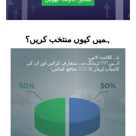
ہمیں کیوں منتخب کریں؟
نئے کلائنٹ لائیں،
انہیں PIP ٹریڈنگ سے متعارف کرائیں اور ان کی
کامیاب ٹریڈز کا 50% منافع کمائیں!