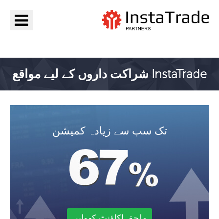
جائیں InstaTrade
InstaTrade شراکت داروں کے لیے مواقع
تک سب سے زیادہ کمیشن
ملحق اکاؤنٹ کھولیں