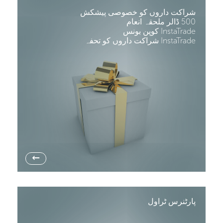
شراکت داروں کو خصوصی پیشکش
500 ڈالر ملحقہ انعام
InstaTrade کوپن بونس
InstaTrade شراکت داروں کو تحفہ
→
پارٹنرس ٹراول