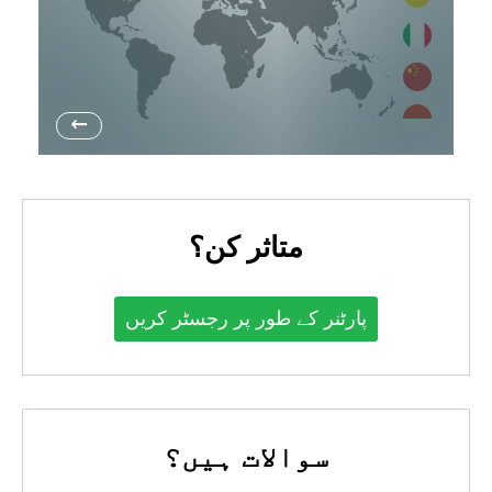
→
متاثر کن؟
پارٹنر کے طور پر رجسٹر کریں
سوالات ہیں؟