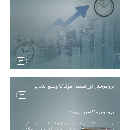
→
پروموشنل اور تعلیمی مواد کا وسیع انتخاب
→
پرومو پروڈکشن سپورٹ
ہم برانڈڈ مرچ کے اخراجات کو پورا کر
سکتے ہیں یا تیار شدہ سامان بھیج سکتے