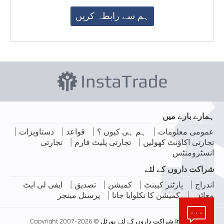
ہم سے رابطہ کریں
ہمارے بارے میں
|
|
|
|
عمومی معلومات
ہم ہی کیوں ؟
قواعد
دستاویزات
|
|
تجارتی اکاؤنٹ کھولیں
تجارتی پلیٹ فارم
تجارتی
انسٹرومنٹس
شراکت داروں کے لئے
|
|
|
|
اندراج
پارٹنر کیبنٹ
کمیشن
تصدیق
ایفی لی ایٹ
|
|
معائدہ
کمیشن کا نکلوایا جانا
پرسنل مینجر
InstaTrade
شراکت داروں کے لئے پورٹل © Copyright 2007-2026