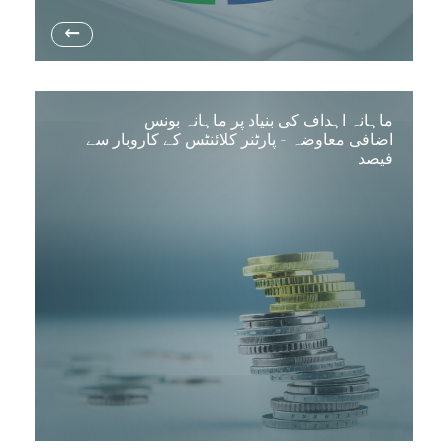
→
ماہانہ اہداف کی بنیاد پر ماہانہ بونس
اضافی معاوضہ - پارٹنر کلائنٹس کے کاروبار سے
فیصد