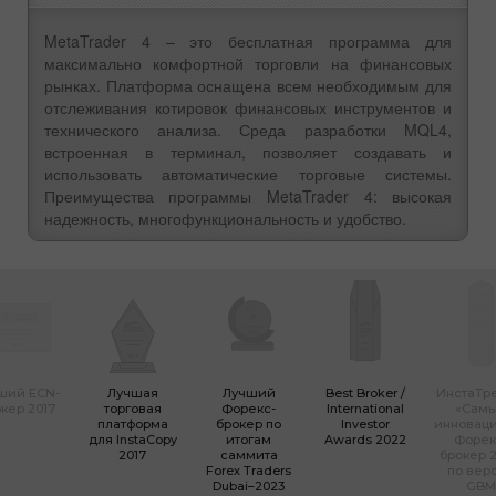
MetaTrader 4 – это бесплатная программа для
максимально комфортной торговли на финансовых
рынках. Платформа оснащена всем необходимым для
отслеживания котировок финансовых инструментов и
технического анализа. Среда разработки MQL4,
встроенная в терминал, позволяет создавать и
использовать автоматические торговые системы.
Преимущества программы MetaTrader 4: высокая
надежность, многофункциональность и удобство.
ший ECN-
Лучшая
Лучший
Best Broker /
ИнстаТр
кер 2017
торговая
Форекс-
International
«Сам
платформа
брокер по
Investor
инновац
для InstaCopy
итогам
Awards 2022
Форек
2017
саммита
брокер 2
Forex Traders
по вер
Dubai–2023
GBM