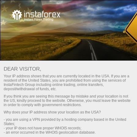
БЫСТРОЕ ОТКРЫТИЕ СЧЕТА
Открыть торговый счет
DEAR VISITOR,
Открыть демосчет
Your IP address shows that you are currently located in the USA. If you are a
resident of the United States, you are prohibited from using the services of
InstaFintech Group including online trading, online transfers,
deposit/withdrawal of funds, etc.
If you think you are seeing this message by mistake and your location is not
the US, kindly proceed to the website. Otherwise, you must leave the website
in order to comply with government restrictions.
Why does your IP address show your location as the USA?
- you are using a VPN provided by a hosting company based in the United
Открытие торгового счета в ИнстаТрейд
States;
- your IP does not have proper WHOIS records;
- an error occurred in the WHOIS geolocation database.
Процесс регистрации не займет много времени и откроет