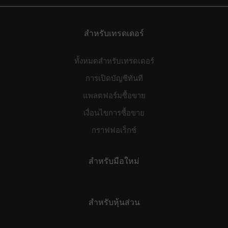
extent of your risk exposure. These types of investments
may not be suitable for all investors.
สำหรับเทรดเดอร์
ทั้งหมดสำหรับเทรดเดอร์
การเปิดบัญชีทันที
แพลตฟอร์มซื้อขาย
เงื่อนไขการซื้อขาย
กราฟฟอเร็กซ์
สำหรับมือใหม่
สำหรับหุ้นส่วน