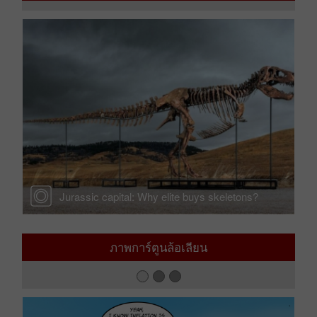
ภาพข่าว
Jurassic capital: Why elite buys skeletons?
ภาพการ์ตูนล้อเลียน