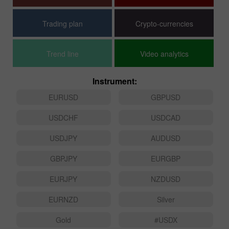
Stock Markets
Hot forecast
Trading plan
Crypto-currencies
Trend line
Video analytics
Instrument:
EURUSD
GBPUSD
USDCHF
USDCAD
USDJPY
AUDUSD
GBPJPY
EURGBP
EURJPY
NZDUSD
EURNZD
Silver