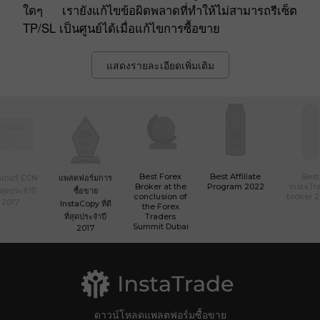
อะไรบ้างเริ่มจากสิ่งที่มีการแก้ไข ตอนนี้คุณสามารถ
บันทึกตัวบ่งชี้ที่กำหนดเองบนแผนภูมิได้โดยไม่มีปัญหา
ใดๆ เรายังแก้ไขข้อผิดพลาดที่ทำให้ไม่สามารถรีเซ็ต
TP/SL เป็นศูนย์ได้เมื่อแก้ไขการซื้อขาย
แสดงรายละเอียดเพิ่มเติม
Best Forex
Best Affiliate
Best
เกอร์ ECN
แพลตฟอร์มการ
Broker at the
Program 2022
InstaTr
ที่สุดประจำปี
ซื้อขาย
conclusion of
broker 
2017
InstaCopy ที่ดี
the Forex
ที่สุดประจำปี
Traders
Summit Dubai
2017