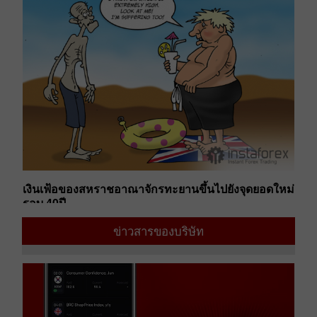
เง
ต
เงินเฟ้อของสหราชอาณาจักรทะยานขึ้นไปยังจุดยอดใหม่
ดอ
รอบ 40ปี
08
12:39 2022-08-26 UTC+00
ข่าวสารของบริษัท