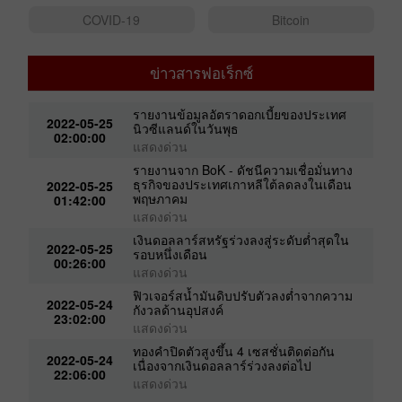
Gold
#USDX
COVID-19
Bitcoin
ข่าวสารฟอเร็กซ์
รายงานข้อมูลอัตราดอกเบี้ยของประเทศ
2022-05-25
นิวซีแลนด์ในวันพุธ
02:00:00
แสดงด่วน
รายงานจาก BoK - ดัชนีความเชื่อมั่นทาง
ธุรกิจของประเทศเกาหลีใต้ลดลงในเดือน
2022-05-25
พฤษภาคม
01:42:00
แสดงด่วน
เงินดอลลาร์สหรัฐร่วงลงสู่ระดับต่ำสุดใน
2022-05-25
รอบหนึ่งเดือน
00:26:00
แสดงด่วน
น
ฟิวเจอร์สน้ำมันดิบปรับตัวลงต่ำจากความ
2022-05-24
กังวลด้านอุปสงค์
23:02:00
แสดงด่วน
ทองคำปิดตัวสูงขึ้น 4 เซสชั่นติดต่อกัน
2022-05-24
เนื่องจากเงินดอลลาร์ร่วงลงต่อไป