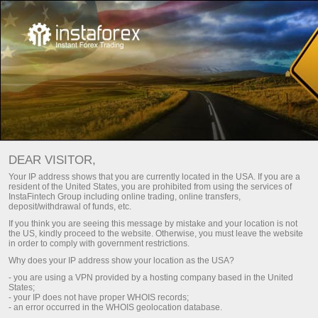
หลัก
ติดต่อเรา
ตำแหน่งงานว่างที่ InstaTrade
DEAR VISITOR,
ความสำเร็จของบริษัทเป็นผลได้โดยบุคคลากรของบริษัทจริงๆ.
Your IP address shows that you are currently located in the USA. If you are a
resident of the United States, you are prohibited from using the services of
InstaFintech Group including online trading, online transfers,
เข้าร่วมและทำความรู้จักกับทีมงานที่แต่ละคนมีคุณสมบัติ
deposit/withdrawal of funds, etc.
เหมาะสมและทำงานด้วยความชำนาญ
If you think you are seeing this message by mistake and your location is not
the US, kindly proceed to the website. Otherwise, you must leave the website
in order to comply with government restrictions.
ส่ง CV ของคุณ
Why does your IP address show your location as the USA?
- you are using a VPN provided by a hosting company based in the United
States;
- your IP does not have proper WHOIS records;
ดาวน์โหลดแพลตฟอร์มการซื้อขาย
- an error occurred in the WHOIS geolocation database.